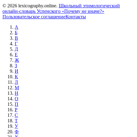
© 2026 lexicography.online.
Школьный этимологический
онлайн-словарь Успенского «Почему не иначе?»
Пользовательское соглашение
Контакты
А
Б
В
Г
Д
Е
Ж
З
И
К
Л
М
Н
О
П
Р
С
Т
У
Ф