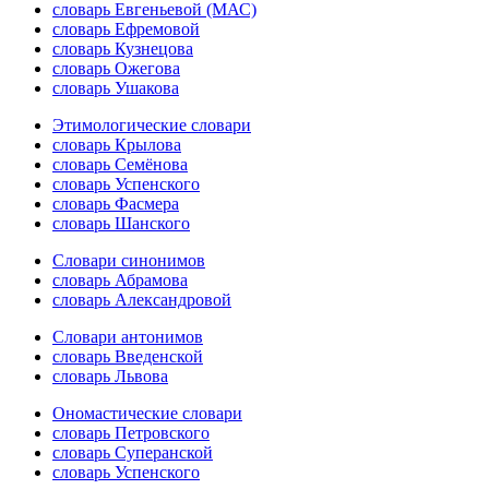
словарь Евгеньевой (МАС)
словарь Ефремовой
словарь Кузнецова
словарь Ожегова
словарь Ушакова
Этимологические словари
словарь Крылова
словарь Семёнова
словарь Успенского
словарь Фасмера
словарь Шанского
Словари синонимов
словарь Абрамова
словарь Александровой
Словари антонимов
словарь Введенской
словарь Львова
Ономастические словари
словарь Петровского
словарь Суперанской
словарь Успенского