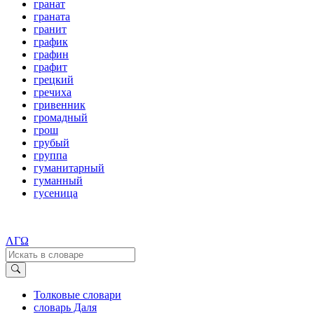
гранат
граната
гранит
график
графин
графит
грецкий
гречиха
гривенник
громадный
грош
грубый
группа
гуманитарный
гуманный
гусеница
ΛΓΩ
Толковые словари
словарь Даля