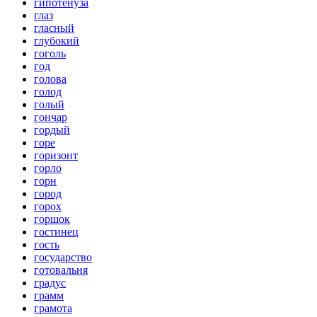
гипотенуза
глаз
гласный
глубокий
гоголь
год
голова
голод
голый
гончар
гордый
горе
горизонт
горло
горн
город
горох
горшок
гостинец
гость
государство
готовальня
градус
грамм
грамота