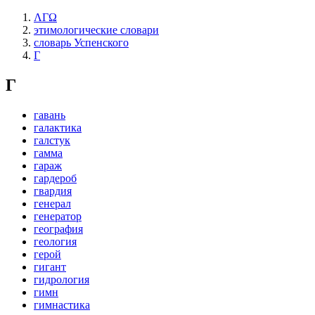
ΛΓΩ
этимологические словари
словарь Успенского
Г
Г
гавань
галактика
галстук
гамма
гараж
гардероб
гвардия
генерал
генератор
география
геология
герой
гигант
гидрология
гимн
гимнастика