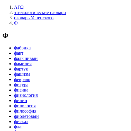
ΛΓΩ
этимологические словари
словарь Успенского
Ф
Ф
фабрика
факт
фальшивый
фамилия
фартук
фашизм
февраль
фигура
физика
физиология
филин
филология
философия
фиолетовый
фискал
флаг