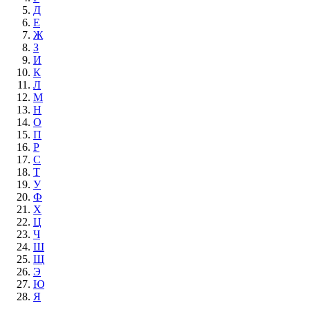
Д
Е
Ж
З
И
К
Л
М
Н
О
П
Р
С
Т
У
Ф
Х
Ц
Ч
Ш
Щ
Э
Ю
Я