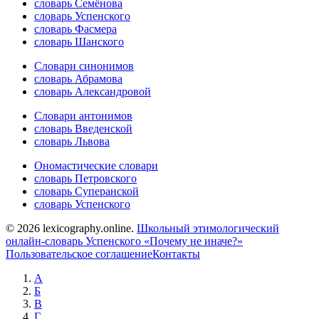
словарь Семёнова
словарь Успенского
словарь Фасмера
словарь Шанского
Словари синонимов
словарь Абрамова
словарь Александровой
Словари антонимов
словарь Введенской
словарь Львова
Ономастические словари
словарь Петровского
словарь Суперанской
словарь Успенского
© 2026 lexicography.online.
Школьный этимологический
онлайн-словарь Успенского «Почему не иначе?»
Пользовательское соглашение
Контакты
А
Б
В
Г