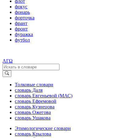
флот
фокус
фонарь
форточка
франт
фронт
фуражка
футбол
ΛΓΩ
Толковые словари
словарь Даля
словарь Евгеньевой (МАС)
словарь Ефремовой
словарь Кузнецова
словарь Ожегова
словарь Ушакова
Этимологические словари
словарь Крылова