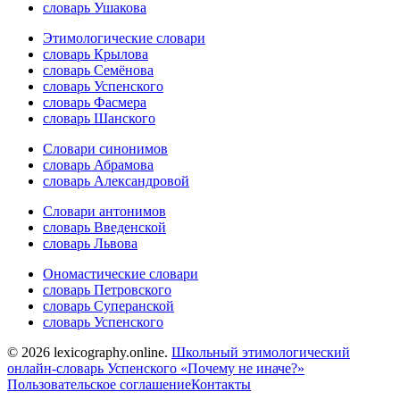
словарь Ушакова
Этимологические словари
словарь Крылова
словарь Семёнова
словарь Успенского
словарь Фасмера
словарь Шанского
Словари синонимов
словарь Абрамова
словарь Александровой
Словари антонимов
словарь Введенской
словарь Львова
Ономастические словари
словарь Петровского
словарь Суперанской
словарь Успенского
© 2026 lexicography.online.
Школьный этимологический
онлайн-словарь Успенского «Почему не иначе?»
Пользовательское соглашение
Контакты