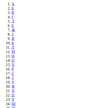
А
Б
В
Г
Д
Е
Ж
З
И
К
Л
М
Н
О
П
Р
С
Т
У
Ф
Х
Ц
Ч
Ш