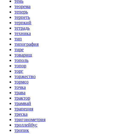
тень
теорема
теперь
терпеть
терпкий
тетрадь
техника
тип
типография
тире
товарищ
тополь
топор
торг
торжество
тормоз
точка
трава
трактор
трамвай
трапеция
треска
тригонометрия
троллейбус
тропик