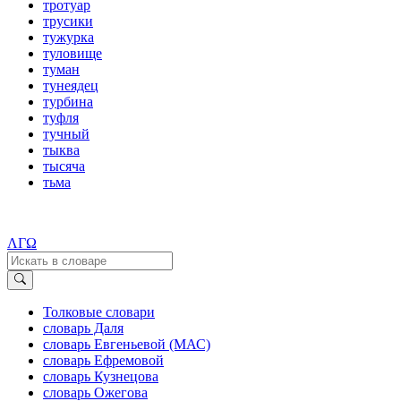
тротуар
трусики
тужурка
туловище
туман
тунеядец
турбина
туфля
тучный
тыква
тысяча
тьма
ΛΓΩ
Толковые словари
словарь Даля
словарь Евгеньевой (МАС)
словарь Ефремовой
словарь Кузнецова
словарь Ожегова