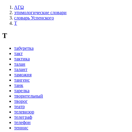
ΛΓΩ
этимологические словари
словарь Успенского
Т
Т
табуретка
такт
тактика
талан
талант
таможня
тангенс
танк
тарелка
творительный
творог
театр
телевизор
телеграф
телефон
теннис