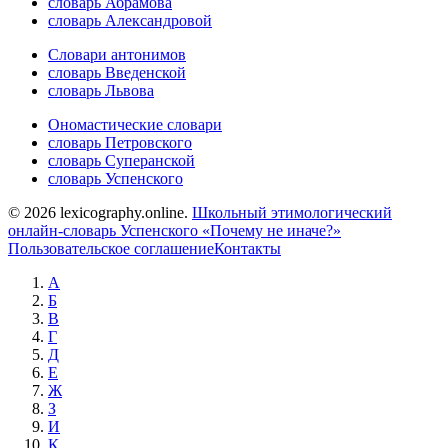
словарь Абрамова
словарь Александровой
Словари антонимов
словарь Введенской
словарь Львова
Ономастические словари
словарь Петровского
словарь Суперанской
словарь Успенского
© 2026 lexicography.online.
Школьный этимологический
онлайн-словарь Успенского «Почему не иначе?»
Пользовательское соглашение
Контакты
А
Б
В
Г
Д
Е
Ж
З
И
К