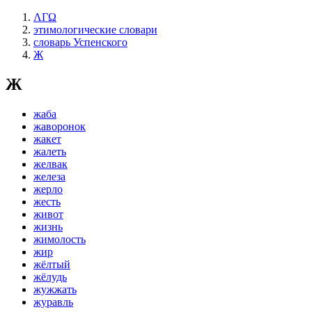
ΛΓΩ
этимологические словари
словарь Успенского
Ж
Ж
жаба
жаворонок
жакет
жалеть
желвак
железа
жерло
жесть
живот
жизнь
жимолость
жир
жёлтый
жёлудь
жужжать
журавль