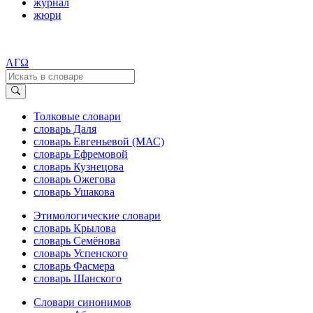
журнал
жюри
ΛΓΩ
Толковые словари
словарь Даля
словарь Евгеньевой (МАС)
словарь Ефремовой
словарь Кузнецова
словарь Ожегова
словарь Ушакова
Этимологические словари
словарь Крылова
словарь Семёнова
словарь Успенского
словарь Фасмера
словарь Шанского
Словари синонимов