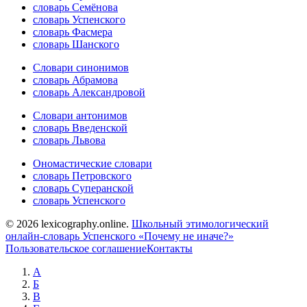
словарь Семёнова
словарь Успенского
словарь Фасмера
словарь Шанского
Словари синонимов
словарь Абрамова
словарь Александровой
Словари антонимов
словарь Введенской
словарь Львова
Ономастические словари
словарь Петровского
словарь Суперанской
словарь Успенского
© 2026 lexicography.online.
Школьный этимологический
онлайн-словарь Успенского «Почему не иначе?»
Пользовательское соглашение
Контакты
А
Б
В