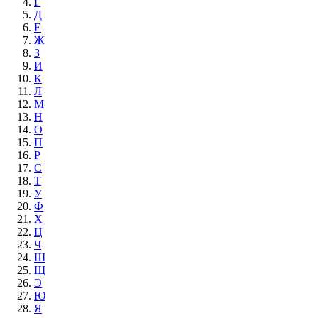
Г
Д
Е
Ж
З
И
К
Л
М
Н
О
П
Р
С
Т
У
Ф
Х
Ц
Ч
Ш
Щ
Э
Ю
Я