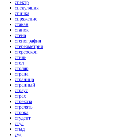
спектр
спекуляция
спичка
спряжение
стакан
станок
стена
стенография
стереометрия
стереоскоп
стиль
стол
столяр
страна
страница
странный
страус
страх
стрекоза
стрелять
строка
студент
стул
стыд
суд