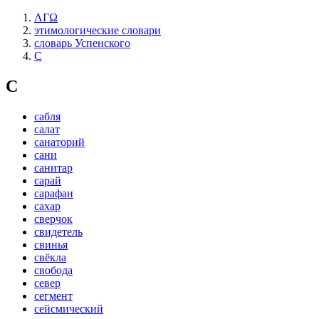
ΛΓΩ
этимологические словари
словарь Успенского
С
С
сабля
салат
санаторий
сани
санитар
сарай
сарафан
сахар
сверчок
свидетель
свинья
свёкла
свобода
север
сегмент
сейсмический