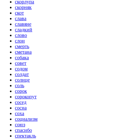
скорлупа
скорняк
скот
слава
славяне
сладкий
слово
слон
смерть
сметана
собака
совет
содом
солдат
солнце
соль
сорок
сорокопут
сосед
сосна
соха
социализм
союз
спасибо
спектакль