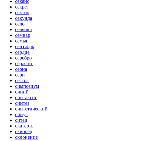
секанс
секрет
сектор
секунда
село
селянка
семнар
семья
сентябрь
сердце
серебро
сержант
серна
серп
сестра
симпозиум
синий
синтаксис
синтез
синтетический
синус
ситец
скатерть
скворец
склонение