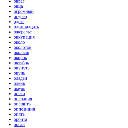
овраг
овца
огромный
огурец
одеть
одиннадцать
ожерелье
оккупация
около
околоток
околыш
окорок
октябрь
окунуть
окунь
оладьи
олень
омуль
опека
операция
опешить
оппозиция
опять
орбита
орган