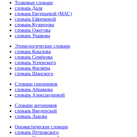
Толковые словари
словарь Даля
словарь Евгеньевой (МАС)
словарь Ефремовой
словарь Кузнецова
словарь Ожегова
словарь Ушакова
Этимологические словари
словарь Крылова
словарь Семёнова
словарь Успенского
словарь Фасмера
словарь Шанского
Словари синонимов
словарь Абрамова
словарь Александровой
Словари антонимов
словарь Введенской
словарь Львова
Ономастические словари
словарь Петровского