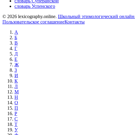
словарь Суперанской
словарь Успенского
© 2026 lexicography.online.
Школьный этимологический онлайн-
Пользовательское соглашение
Контакты
А
Б
В
Г
Д
Е
Ж
З
И
К
Л
М
Н
О
П
Р
С
Т
У