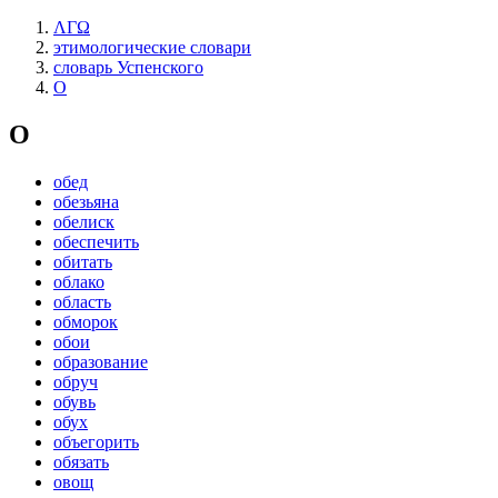
ΛΓΩ
этимологические словари
словарь Успенского
О
О
обед
обезьяна
обелиск
обеспечить
обитать
облако
область
обморок
обои
образование
обруч
обувь
обух
объегорить
обязать
овощ