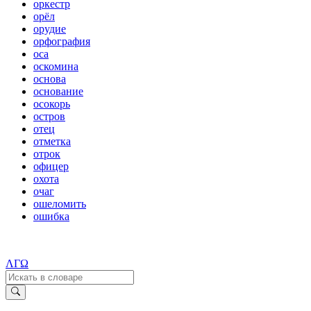
оркестр
орёл
орудие
орфография
оса
оскомина
основа
основание
осокорь
остров
отец
отметка
отрок
офицер
охота
очаг
ошеломить
ошибка
ΛΓΩ