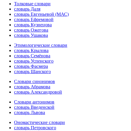
Толковые словари
словарь Даля
словарь Евгеньевой (МАС)
словарь Ефремовой
словарь Кузнецова
словарь Ожегова
словарь Ушакова
Этимологические словари
словарь Крылова
словарь Семёнова
словарь Успенского
словарь Фасмера
словарь Шанского
Словари синонимов
словарь Абрамова
словарь Александровой
Словари антонимов
словарь Введенской
словарь Львова
Ономастические словари
словарь Петровского