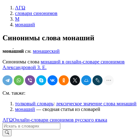
ΛΓΩ
словари синонимов
М
монаший
Синонимы слова
монаший
мона́ший
см.
монашеский
Синонимы слова
монаший в онлайн-словаре синонимов
Александровой З. Е.
См. также:
толковый словарь
:
лексическое значение слова монаший
монаший
— сводная статья из словарей
ΛΓΩ
Онлайн-словари синонимов русского языка