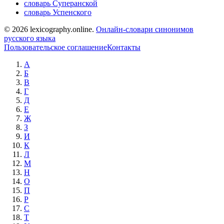
словарь Суперанской
словарь Успенского
© 2026 lexicography.online.
Онлайн-словари синонимов
русского языка
Пользовательское соглашение
Контакты
А
Б
В
Г
Д
Е
Ж
З
И
К
Л
М
Н
О
П
Р
С
Т