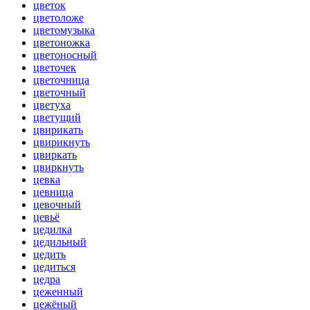
цветок
цветоложе
цветомузыка
цветоножка
цветоносный
цветочек
цветочница
цветочный
цветуха
цветущий
цвирикать
цвирикнуть
цвиркать
цвиркнуть
цевка
цевница
цевочный
цевьё
цедилка
цедильный
цедить
цедиться
цедра
цеженный
цежёный