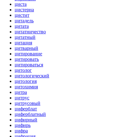
циста
цистерна
цистит
цитадель
цитата
цитатничество
цитатный
цитация
цитварный
цитирование
цитировать
цитироваться
цитолог
цитологический
цитология
цитохимия
цитра
цитрус
цитрусовый
циферблат
циферблатный
цифирный
цифирь
цифра
цифрация