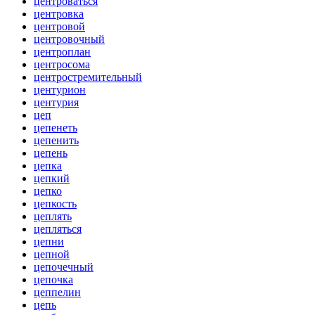
центроваться
центровка
центровой
центровочный
центроплан
центросома
центростремительный
центурион
центурия
цеп
цепенеть
цепенить
цепень
цепка
цепкий
цепко
цепкость
цеплять
цепляться
цепни
цепной
цепочечный
цепочка
цеппелин
цепь