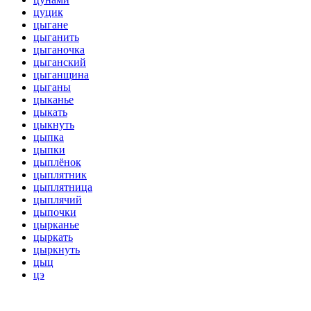
цуцик
цыгане
цыганить
цыганочка
цыганский
цыганщина
цыганы
цыканье
цыкать
цыкнуть
цыпка
цыпки
цыплёнок
цыплятник
цыплятница
цыплячий
цыпочки
цырканье
цыркать
цыркнуть
цыц
цэ