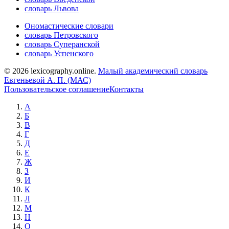
словарь Львова
Ономастические словари
словарь Петровского
словарь Суперанской
словарь Успенского
© 2026 lexicography.online.
Малый академический словарь
Евгеньевой А. П. (МАС)
Пользовательское соглашение
Контакты
А
Б
В
Г
Д
Е
Ж
З
И
К
Л
М
Н
О