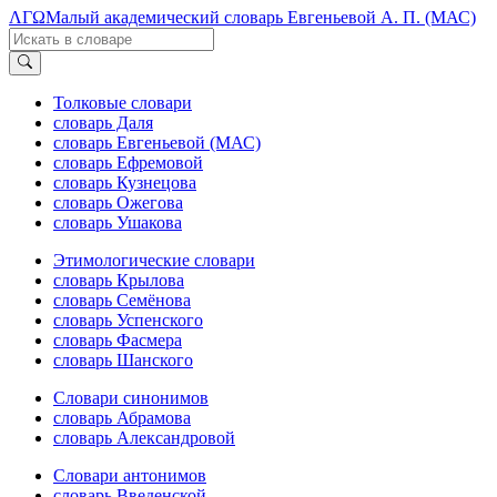
ΛΓΩ
Малый академический словарь Евгеньевой А. П. (МАС)
Толковые словари
словарь Даля
словарь Евгеньевой (МАС)
словарь Ефремовой
словарь Кузнецова
словарь Ожегова
словарь Ушакова
Этимологические словари
словарь Крылова
словарь Семёнова
словарь Успенского
словарь Фасмера
словарь Шанского
Словари синонимов
словарь Абрамова
словарь Александровой
Словари антонимов
словарь Введенской