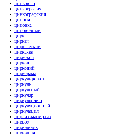
цинковый
цинкография
цинкографский
цинния
циновка
циновочный
цирк
циркач
циркаческий
циркачка
цирковой
циркон
цирконий
циркорама
циркулировать
циркуль
циркульный
циркуляр
циркулярный
циркуляционный
циркуляция
цирлих-манирлих
цирроз
цирюльник
цирюльня