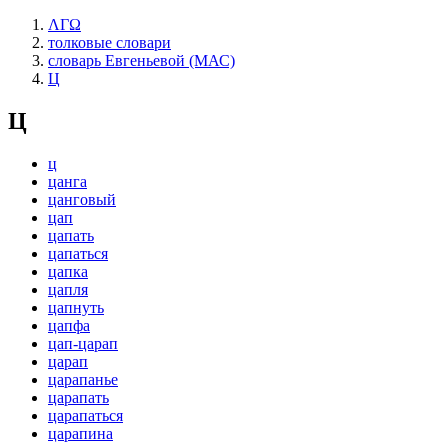
ΛΓΩ
толковые словари
словарь Евгеньевой (МАС)
Ц
Ц
ц
цанга
цанговый
цап
цапать
цапаться
цапка
цапля
цапнуть
цапфа
цап-царап
царап
царапанье
царапать
царапаться
царапина