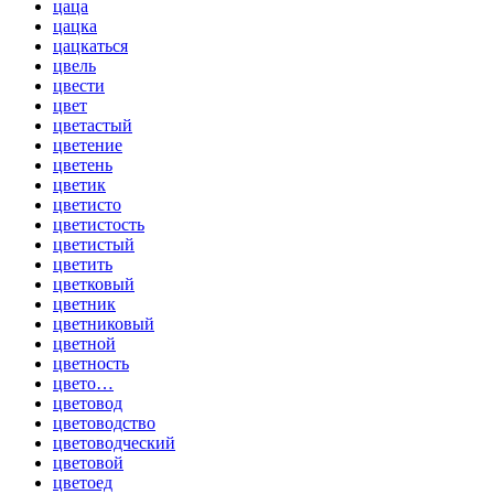
цаца
цацка
цацкаться
цвель
цвести
цвет
цветастый
цветение
цветень
цветик
цветисто
цветистость
цветистый
цветить
цветковый
цветник
цветниковый
цветной
цветность
цвето…
цветовод
цветоводство
цветоводческий
цветовой
цветоед