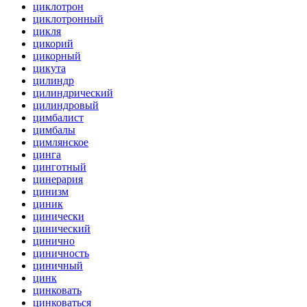
циклотрон
циклотронный
цикля
цикорий
цикорный
цикута
цилиндр
цилиндрический
цилиндровый
цимбалист
цимбалы
цимлянское
цинга
цинготный
цинерария
цинизм
циник
цинически
цинический
цинично
циничность
циничный
цинк
цинковать
цинковаться