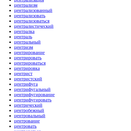
централизм
централизованный
централизовать
централизоваться
централистический
централка
централь
центральный
центризм
центрирование
центрировать
центрироваться
центрировка
центрист
центристский
центрифуга
центрифугальный
центрифугирование
центрифугировать
центрический
центробежный
центровальный
центрование
центровать