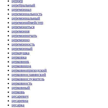
цербер
церебральный
церемониал
церемониальность
церемониальный
церемониймейстер
церемониться
церемония
церемонничать
церемонно
церемонность
церемонный
церквушка
церковка
церковник
церковница
церковноприходский
церковнославянский
церковнослужитель
церковность
церковный
церковь
цесаревич
цесаревна
цесарка