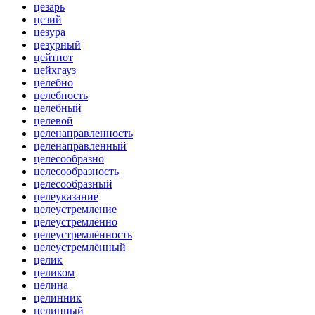
цезарь
цезий
цезура
цезурный
цейтнот
цейхгауз
целебно
целебность
целебный
целевой
целенаправленность
целенаправленный
целесообразно
целесообразность
целесообразный
целеуказание
целеустремление
целеустремлённо
целеустремлённость
целеустремлённый
целик
целиком
целина
целинник
целинный