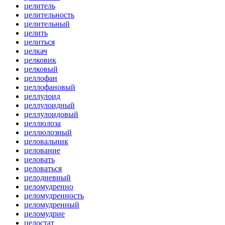
целитель
целительность
целительный
целить
целиться
целкач
целковик
целковый
целлофан
целлофановый
целлулоид
целлулоидный
целлулоидовый
целлюлоза
целлюлозный
целовальник
целование
целовать
целоваться
целодневный
целомудренно
целомудренность
целомудренный
целомудрие
целостат