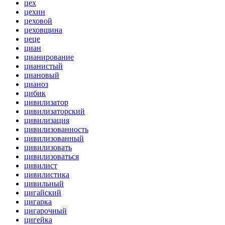
цех
цехин
цеховой
цеховщина
цеце
циан
цианирование
цианистый
циановый
цианоз
цибик
цивилизатор
цивилизаторский
цивилизация
цивилизованность
цивилизованный
цивилизовать
цивилизоваться
цивилист
цивилистика
цивильный
цигайский
цигарка
цигарочный
цигейка