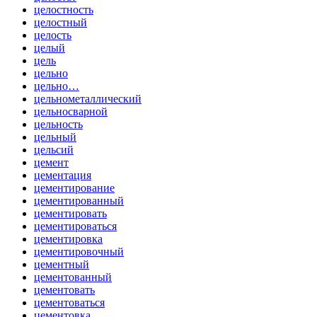
целостность
целостный
целость
целый
цель
цельно
цельно…
цельнометаллический
цельносварной
цельность
цельный
цельсий
цемент
цементация
цементирование
цементированный
цементировать
цементироваться
цементировка
цементировочный
цементный
цементованный
цементовать
цементоваться
цементовка