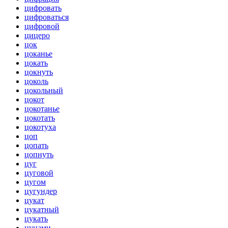
цифровать
цифроваться
цифровой
цицеро
цок
цоканье
цокать
цокнуть
цоколь
цокольный
цокот
цокотанье
цокотать
цокотуха
цоп
цопать
цопнуть
цуг
цуговой
цугом
цугундер
цукат
цукатный
цукать
цунами