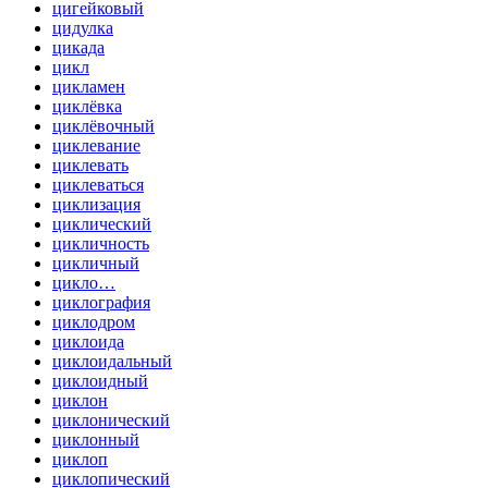
цигейковый
цидулка
цикада
цикл
цикламен
циклёвка
циклёвочный
циклевание
циклевать
циклеваться
циклизация
циклический
цикличность
цикличный
цикло…
циклография
циклодром
циклоида
циклоидальный
циклоидный
циклон
циклонический
циклонный
циклоп
циклопический