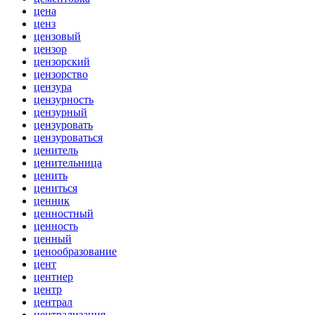
цена
ценз
цензовый
цензор
цензорский
цензорство
цензура
цензурность
цензурный
цензуровать
цензуроваться
ценитель
ценительница
ценить
цениться
ценник
ценностный
ценность
ценный
ценообразование
цент
центнер
центр
централ
централизация