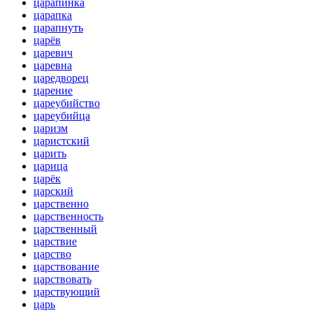
царапинка
царапка
царапнуть
царёв
царевич
царевна
царедворец
царение
цареубийство
цареубийца
царизм
царистский
царить
царица
царёк
царский
царственно
царственность
царственный
царствие
царство
царствование
царствовать
царствующий
царь