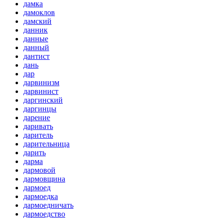
дамка
дамоклов
дамский
данник
данные
данный
дантист
дань
дар
дарвинизм
дарвинист
даргинский
даргинцы
дарение
даривать
даритель
дарительница
дарить
дарма
дармовой
дармовщина
дармоед
дармоедка
дармоедничать
дармоедство