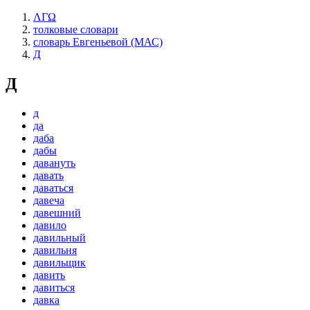
ΛΓΩ
толковые словари
словарь Евгеньевой (МАС)
Д
Д
д
да
даба
дабы
давануть
давать
даваться
давеча
давешний
давило
давильный
давильня
давильщик
давить
давиться
давка