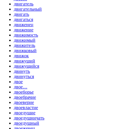
двигатель
двигательный
двигать
двигаться
движенец
движение
движимость
движимый
движитель
движковый
движок
движущий
движущийся
двинуть
двинуться
двое
двое…
двоеборье
двоебрачие
двоеверие
двоевластие
двоедушие
двоедушничать
двоедушный
двоеженец