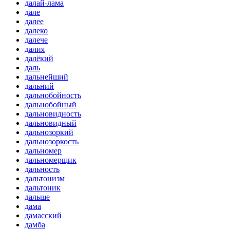
далай-лама
дале
далее
далеко
далече
далия
далёкий
даль
дальнейший
дальний
дальнобойность
дальнобойный
дальновидность
дальновидный
дальнозоркий
дальнозоркость
дальномер
дальномерщик
дальность
дальтонизм
дальтоник
дальше
дама
дамасский
дамба