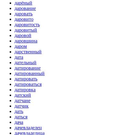
дарёный
дарование
даровать
даровито
даровитость
даровитый
даровой
даровщина
даром
дарственный
дата
дательный
датирование
датированный
датировать
датироваться
датировка
датский
датчане
датчик
дать
даться
дача
дачевладелец
дачевладелица