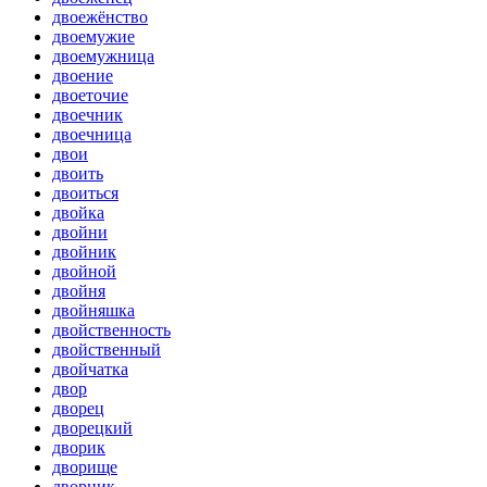
двоежёнство
двоемужие
двоемужница
двоение
двоеточие
двоечник
двоечница
двои
двоить
двоиться
двойка
двойни
двойник
двойной
двойня
двойняшка
двойственность
двойственный
двойчатка
двор
дворец
дворецкий
дворик
дворище
дворник