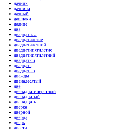
дачник
дачница
дачный
дашнаки
даяние
два
двадцати…
двадцатилетие
двадцатилетний
двадцатипятилетие
двадцатипятилетний
двадцатый
двадцать
двадцатью
дважды
дванадесятый
две
двенадцатиперстный
двенадцатый
двенадцать
дверка
дверной
дверца
дверь
двести