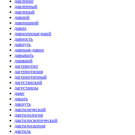
давление
давленный
давленый
давний
давнишний
давно
давнопрошедший
давность
давнуть
давным-давно
давывать
давящий
дагерротип
дагерротипия
дагерротипный
дагестанский
дагестанцы
даже
дакать
дакнуть
дактилический
дактилология
дактилоскопический
дактилоскопия
дактиль