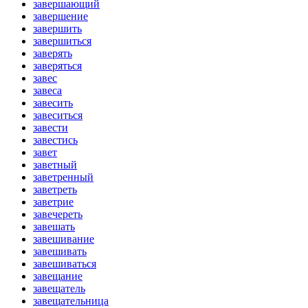
завершающий
завершение
завершить
завершиться
заверять
заверяться
завес
завеса
завесить
завеситься
завести
завестись
завет
заветный
заветренный
заветреть
заветрие
завечереть
завешать
завешивание
завешивать
завешиваться
завещание
завещатель
завещательница