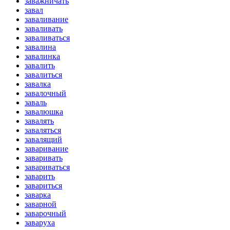
заважничать
завал
заваливание
заваливать
заваливаться
завалина
завалинка
завалить
завалиться
завалка
завалочный
заваль
завалюшка
завалять
заваляться
завалящий
заваривание
заваривать
завариваться
заварить
завариться
заварка
заварной
заварочный
заваруха