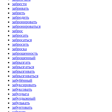
забрести
забривать
забрить
забродить
забронировать
забронироваться
заброс
забросать
забросаться
забросить
заброска
заброшенность
заброшенный
забрызгать
забрызгаться
забрызгивать
забрызгиваться
забубённый
забуксировать
забуксовать
забулдыга
забулдыжный
забулькать
забунтовать
забуреть