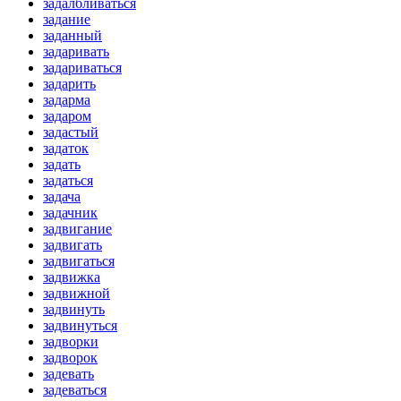
задалбливаться
задание
заданный
задаривать
задариваться
задарить
задарма
задаром
задастый
задаток
задать
задаться
задача
задачник
задвигание
задвигать
задвигаться
задвижка
задвижной
задвинуть
задвинуться
задворки
задворок
задевать
задеваться