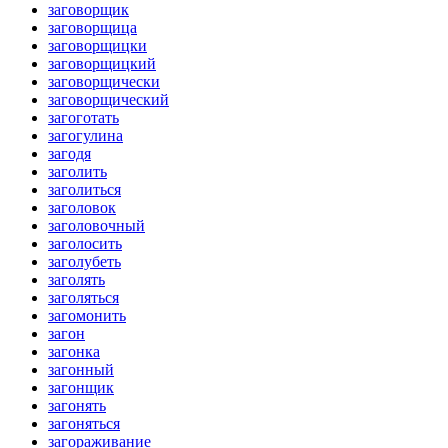
заговорщик
заговорщица
заговорщицки
заговорщицкий
заговорщически
заговорщический
загоготать
загогулина
загодя
заголить
заголиться
заголовок
заголовочный
заголосить
заголубеть
заголять
заголяться
загомонить
загон
загонка
загонный
загонщик
загонять
загоняться
загораживание