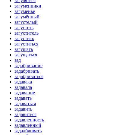
загуляться
загуменники
загуменье
загумённый
загустелый
загустеть
загуститель
загустить
загуститься
загущать
загущаться
зад
задабривание
задабривать
задабриваться
задавака
задавала
задавание
задавать
задаваться
задавить
задавиться
задавленность
задавленный
задалбливать