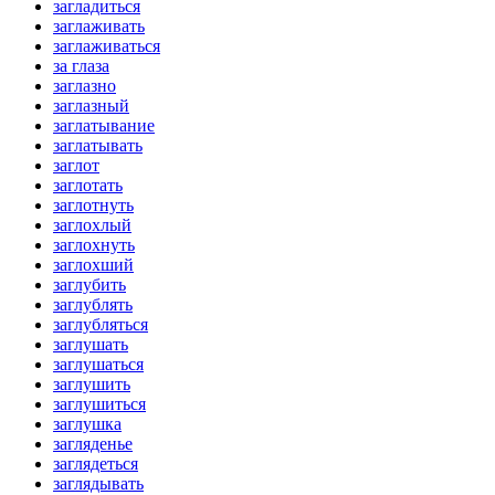
загладиться
заглаживать
заглаживаться
за глаза
заглазно
заглазный
заглатывание
заглатывать
заглот
заглотать
заглотнуть
заглохлый
заглохнуть
заглохший
заглубить
заглублять
заглубляться
заглушать
заглушаться
заглушить
заглушиться
заглушка
загляденье
заглядеться
заглядывать