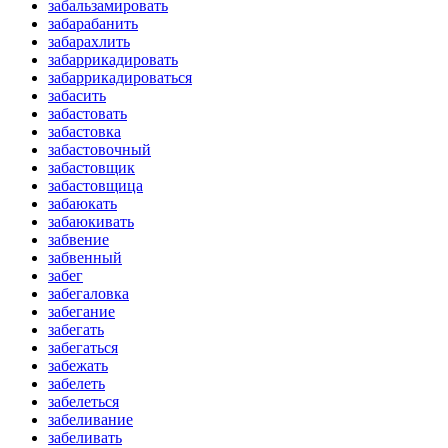
забальзамировать
забарабанить
забарахлить
забаррикадировать
забаррикадироваться
забасить
забастовать
забастовка
забастовочный
забастовщик
забастовщица
забаюкать
забаюкивать
забвение
забвенный
забег
забегаловка
забегание
забегать
забегаться
забежать
забелеть
забелеться
забеливание
забеливать