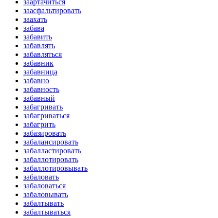
заартачиться
заасфальтировать
заахать
забава
забавить
забавлять
забавляться
забавник
забавница
забавно
забавность
забавный
забагривать
забагриваться
забагрить
забазировать
забалансировать
забалластировать
забаллотировать
забаллотировывать
забаловать
забаловаться
забаловывать
забалтывать
забалтываться