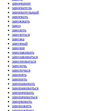
завоевание
завоеватель
завоевательный
завоевать
завожжать
завоз
завозить
завозиться
завозка
завозный
завозня
заволакивать
заволакиваться
заволноваться
заволочь
заволочься
завонять
завопить
завораживать
завораживаться
заворачивать
заворачиваться
заворковать
заворожить
заворожённо