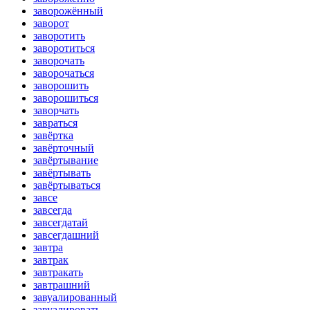
заворожённый
заворот
заворотить
заворотиться
заворочать
заворочаться
заворошить
заворошиться
заворчать
завраться
завёртка
завёрточный
завёртывание
завёртывать
завёртываться
завсе
завсегда
завсегдатай
завсегдашний
завтра
завтрак
завтракать
завтрашний
завуалированный
завуалировать