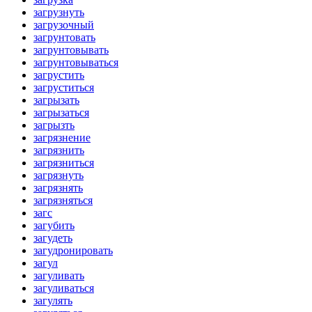
загрузнуть
загрузочный
загрунтовать
загрунтовывать
загрунтовываться
загрустить
загруститься
загрызать
загрызаться
загрызть
загрязнение
загрязнить
загрязниться
загрязнуть
загрязнять
загрязняться
загс
загубить
загудеть
загудронировать
загул
загуливать
загуливаться
загулять