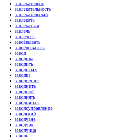
завлекательно
завлекательность
завлекательный
завлекать
завлекаться
завлечь
завлечься
завоёвывать
завоёвываться
завод
заводила
заводить
заводиться
заводка
заводнение
заводнить
заводной
заводнять
заводняться
заводоуправление
заводский
заводчане
заводчик
заводчица
заводь