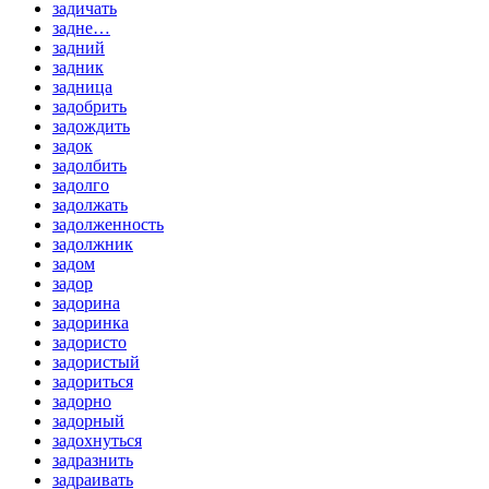
задичать
задне…
задний
задник
задница
задобрить
задождить
задок
задолбить
задолго
задолжать
задолженность
задолжник
задом
задор
задорина
задоринка
задористо
задористый
задориться
задорно
задорный
задохнуться
задразнить
задраивать