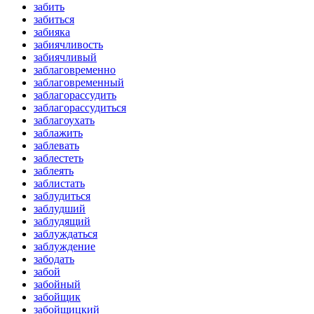
забить
забиться
забияка
забиячливость
забиячливый
заблаговременно
заблаговременный
заблагорассудить
заблагорассудиться
заблагоухать
заблажить
заблевать
заблестеть
заблеять
заблистать
заблудиться
заблудший
заблудящий
заблуждаться
заблуждение
забодать
забой
забойный
забойщик
забойщицкий