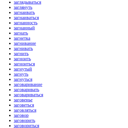
заглядываться
заглянуть
загнаивать
загнаиваться
загнанность
загнанный
загнать
загнетка
загнивание
загнивать
загнить
загноить
загноиться
загнутый
загнуть
загнуться
заговаривание
заговаривать
заговариваться
заговенье
заговеться
заговляться
заговор
заговорить
заговориться