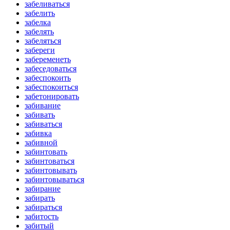
забеливаться
забелить
забелка
забелять
забеляться
забереги
забеременеть
забеседоваться
забеспокоить
забеспокоиться
забетонировать
забивание
забивать
забиваться
забивка
забивной
забинтовать
забинтоваться
забинтовывать
забинтовываться
забирание
забирать
забираться
забитость
забитый