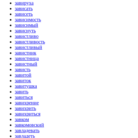
завируха
зависать
зависеть
зависимость
зависимый
зависнуть
завистливо
завистливость
завистливый
завистник
завистница
завистный
зависть
завитой
завиток
завитушка
завить
завиться
завихрение
завихрить
завихриться
завком
завкомовский
завладевать
завладеть