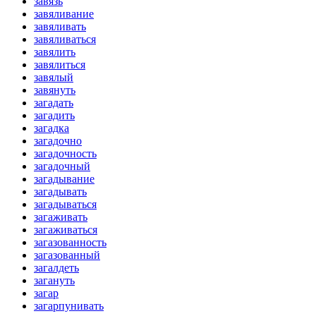
завязь
завяливание
завяливать
завяливаться
завялить
завялиться
завялый
завянуть
загадать
загадить
загадка
загадочно
загадочность
загадочный
загадывание
загадывать
загадываться
загаживать
загаживаться
загазованность
загазованный
загалдеть
загануть
загар
загарпунивать