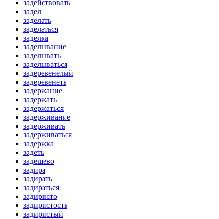
задействовать
задел
заделать
заделаться
заделка
заделывание
заделывать
заделываться
задеревенелый
задеревенеть
задержание
задержать
задержаться
задерживание
задерживать
задерживаться
задержка
задеть
задешево
задира
задирать
задираться
задиристо
задиристость
задиристый