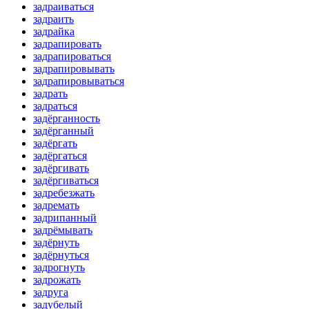
задраиваться
задраить
задрайка
задрапировать
задрапироваться
задрапировывать
задрапировываться
задрать
задраться
задёрганность
задёрганный
задёргать
задёргаться
задёргивать
задёргиваться
задребезжать
задремать
задрипанный
задрёмывать
задёрнуть
задёрнуться
задрогнуть
задрожать
задруга
задубелый