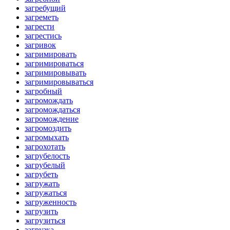
загребущий
загреметь
загрести
загрестись
загривок
загримировать
загримироваться
загримировывать
загримировываться
загробный
загромождать
загромождаться
загромождение
загромоздить
загромыхать
загрохотать
загрубелость
загрубелый
загрубеть
загружать
загружаться
загруженность
загрузить
загрузиться
загрузка