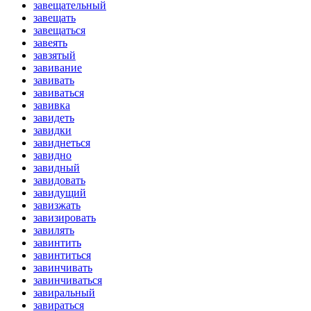
завещательный
завещать
завещаться
завеять
завзятый
завивание
завивать
завиваться
завивка
завидеть
завидки
завиднеться
завидно
завидный
завидовать
завидущий
завизжать
завизировать
завилять
завинтить
завинтиться
завинчивать
завинчиваться
завиральный
завираться