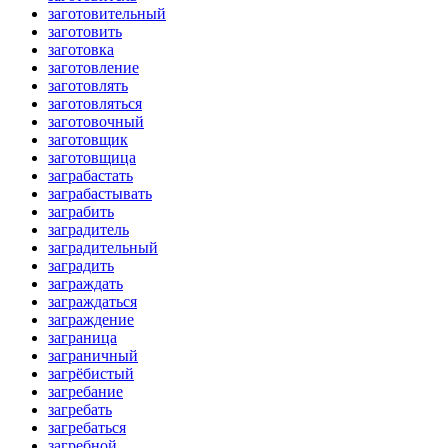
заготовительный
заготовить
заготовка
заготовление
заготовлять
заготовляться
заготовочный
заготовщик
заготовщица
заграбастать
заграбастывать
заграбить
заградитель
заградительный
заградить
заграждать
заграждаться
заграждение
заграница
заграничный
загрёбистый
загребание
загребать
загребаться
загребной