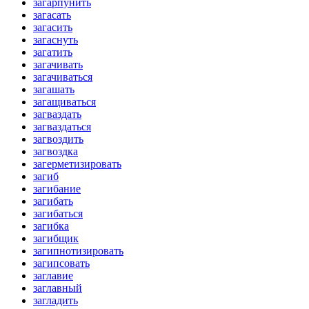
загарпунить
загасать
загасить
загаснуть
загатить
загачивать
загачиваться
загашать
загащиваться
загваздать
загваздаться
загвоздить
загвоздка
загерметизировать
загиб
загибание
загибать
загибаться
загибка
загибщик
загипнотизировать
загипсовать
заглавие
заглавный
загладить