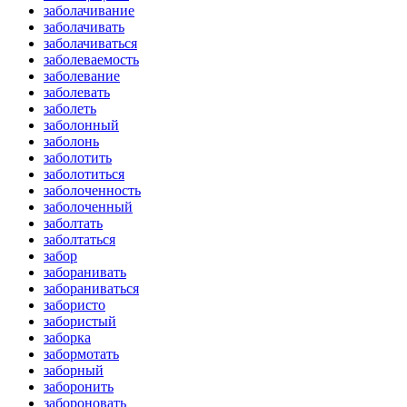
заболачивание
заболачивать
заболачиваться
заболеваемость
заболевание
заболевать
заболеть
заболонный
заболонь
заболотить
заболотиться
заболоченность
заболоченный
заболтать
заболтаться
забор
заборанивать
забораниваться
забористо
забористый
заборка
забормотать
заборный
заборонить
забороновать