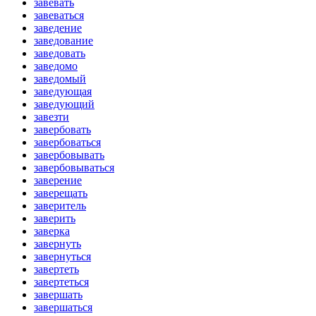
завевать
завеваться
заведение
заведование
заведовать
заведомо
заведомый
заведующая
заведующий
завезти
завербовать
завербоваться
завербовывать
завербовываться
заверение
заверещать
заверитель
заверить
заверка
завернуть
завернуться
завертеть
завертеться
завершать
завершаться