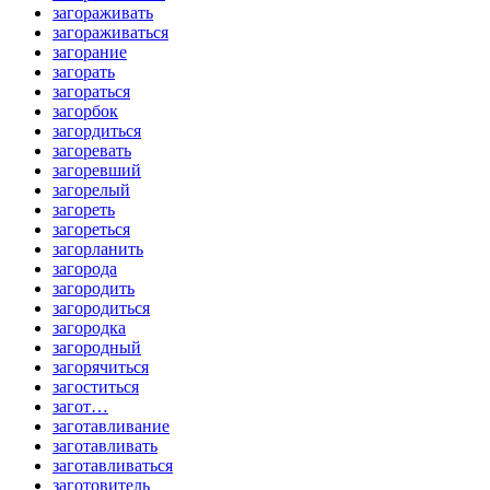
загораживать
загораживаться
загорание
загорать
загораться
загорбок
загордиться
загоревать
загоревший
загорелый
загореть
загореться
загорланить
загорода
загородить
загородиться
загородка
загородный
загорячиться
загоститься
загот…
заготавливание
заготавливать
заготавливаться
заготовитель