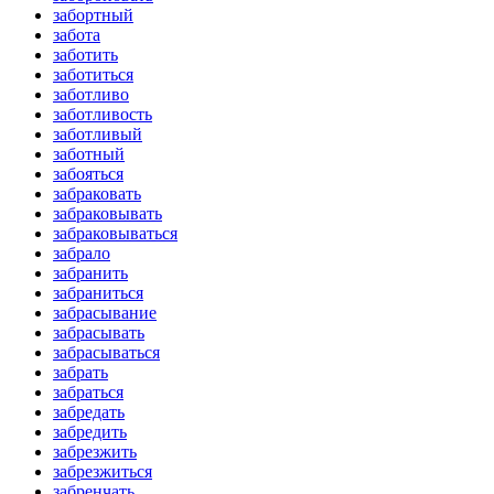
забортный
забота
заботить
заботиться
заботливо
заботливость
заботливый
заботный
забояться
забраковать
забраковывать
забраковываться
забрало
забранить
забраниться
забрасывание
забрасывать
забрасываться
забрать
забраться
забредать
забредить
забрезжить
забрезжиться
забренчать