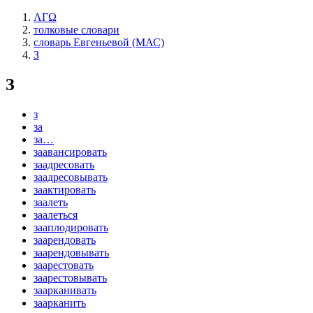
ΛΓΩ
толковые словари
словарь Евгеньевой (МАС)
З
З
з
за
за…
заавансировать
заадресовать
заадресовывать
заактировать
заалеть
заалеться
зааплодировать
заарендовать
заарендовывать
заарестовать
заарестовывать
заарканивать
заарканить