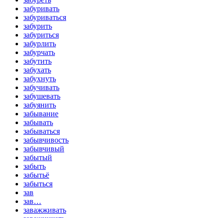
забуривать
забуриваться
забурить
забуриться
забурлить
забурчать
забутить
забухать
забухнуть
забучивать
забушевать
забуянить
забывание
забывать
забываться
забывчивость
забывчивый
забытый
забыть
забытьё
забыться
зав
зав…
заважживать