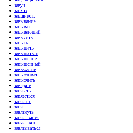
завуч
завхоз
завшиветь
завывание
завывать
завывающий
завысить
завыть
завышать
завышаться
завышение
завышенный
завьюжить
завьючивать
завьючить
завядать
завязать
завязаться
завязить
завязка
завязнуть
завязывание
завязывать
завязываться