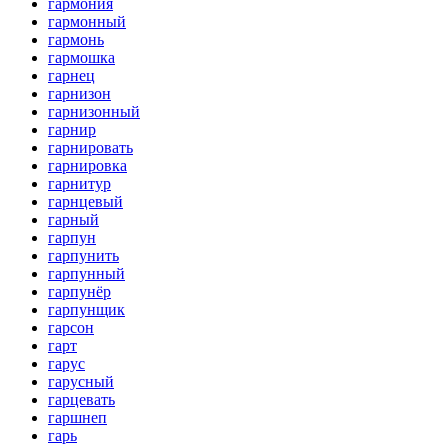
гармония
гармонный
гармонь
гармошка
гарнец
гарнизон
гарнизонный
гарнир
гарнировать
гарнировка
гарнитур
гарнцевый
гарный
гарпун
гарпунить
гарпунный
гарпунёр
гарпунщик
гарсон
гарт
гарус
гарусный
гарцевать
гаршнеп
гарь