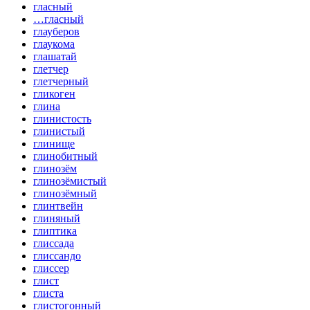
гласный
…гласный
глауберов
глаукома
глашатай
глетчер
глетчерный
гликоген
глина
глинистость
глинистый
глинище
глинобитный
глинозём
глинозёмистый
глинозёмный
глинтвейн
глиняный
глиптика
глиссада
глиссандо
глиссер
глист
глиста
глистогонный