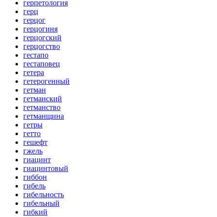
герпетология
герц
герцог
герцогиня
герцогский
герцогство
гестапо
гестаповец
гетера
гетерогенный
гетман
гетманский
гетманство
гетманщина
гетры
гетто
гешефт
гжель
гиацинт
гиацинтовый
гиббон
гибель
гибельность
гибельный
гибкий