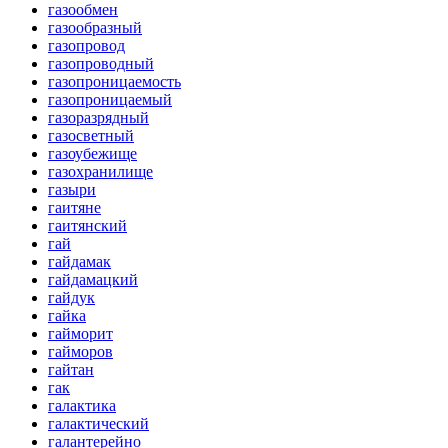
газообмен
газообразный
газопровод
газопроводный
газопроницаемость
газопроницаемый
газоразрядный
газосветный
газоубежище
газохранилище
газыри
гаитяне
гаитянский
гай
гайдамак
гайдамацкий
гайдук
гайка
гайморит
гайморов
гайтан
гак
галактика
галактический
галантерейно