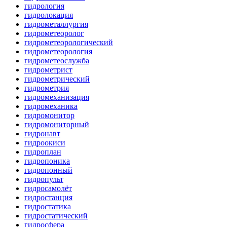
гидрология
гидролокация
гидрометаллургия
гидрометеоролог
гидрометеорологический
гидрометеорология
гидрометеослужба
гидрометрист
гидрометрический
гидрометрия
гидромеханизация
гидромеханика
гидромонитор
гидромониторный
гидронавт
гидроокиси
гидроплан
гидропоника
гидропонный
гидропульт
гидросамолёт
гидростанция
гидростатика
гидростатический
гидросфера