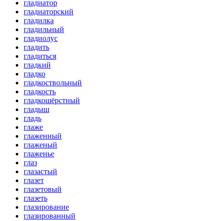
гладиатор
гладиаторский
гладилка
гладильный
гладиолус
гладить
гладиться
гладкий
гладко
гладкоствольный
гладкость
гладкошёрстный
гладыш
гладь
глаже
глаженный
глаженый
глаженье
глаз
глазастый
глазет
глазетовый
глазеть
глазирование
глазированный