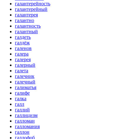
галантерейность
галантерейный
галантерея
галантно
галантность
галантный
галдеть
галдёж
галенов
галера
галерея
галерный
галета
галечник
галечный
галиматья
галифе
галка
галл
галлий
галлицизм
галломан
галломания
галлон
галлофоб