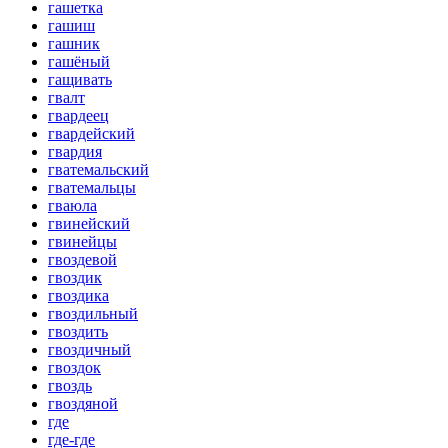
гашетка
гашиш
гашник
гашёный
гащивать
гвалт
гвардеец
гвардейский
гвардия
гватемальский
гватемальцы
гваюла
гвинейский
гвинейцы
гвоздевой
гвоздик
гвоздика
гвоздильный
гвоздить
гвоздичный
гвоздок
гвоздь
гвоздяной
где
где-где