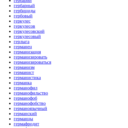
гербарий
гербарный
гербициды
гербовый
геркулес
геркулесов
геркулесовский
геркулесовый
герлыга
германец
германизация
германизировать
германизироваться
германизм
германист
германистика
германка
германофил
германофильство
германофоб
германофобство
германоязычный
германский
германцы
гермафродит