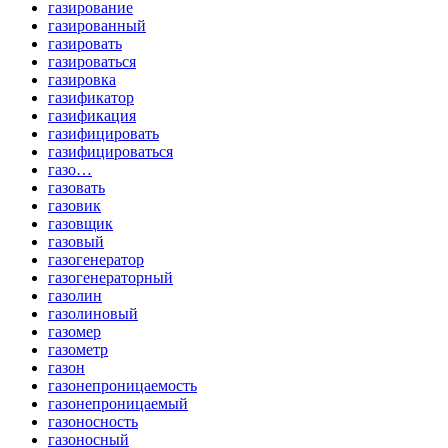
газирование
газированный
газировать
газироваться
газировка
газификатор
газификация
газифицировать
газифицироваться
газо…
газовать
газовик
газовщик
газовый
газогенератор
газогенераторный
газолин
газолиновый
газомер
газометр
газон
газонепроницаемость
газонепроницаемый
газоносность
газоносный