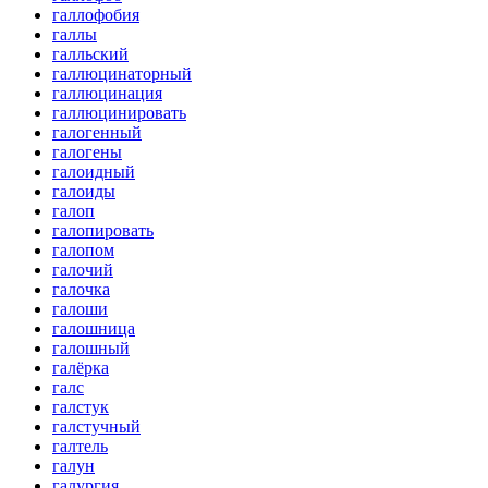
галлофобия
галлы
галльский
галлюцинаторный
галлюцинация
галлюцинировать
галогенный
галогены
галоидный
галоиды
галоп
галопировать
галопом
галочий
галочка
галоши
галошница
галошный
галёрка
галс
галстук
галстучный
галтель
галун
галургия