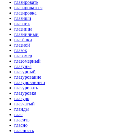
глазировать
глазироваться
глазировка
глазищи
глазник
глазница
глазничный
глазёнки
глазной
глазок
глазомер
глазомерный
глазунья
глазурный
глазурование
глазурованный
глазуровать
глазуровка
глазурь
глазчатый
гланды
глас
гласить
гласно
гласность