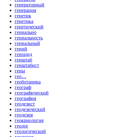
генераторный
генерация
генетик
генетика
генетический
гениально
гениальность
гениальный
гений
геноцид
генштаб
генштабист
гены
гео…
геоботаника
географ
географический
география
геодезист
геодезический
геодезия
геокриология
геолог
геологический
геология