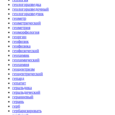
геологоразведка
геологоразведочный
геологоразведчик
геометр
геометрический
геометрия
геоморфология
георгин
геофизик
геофизика
геофизический
геохимик
геохимический
геохимия
геоцентризм
геоцентрический
гепард
гепатит
геральдика
геральдический
гераниевый
герань
герб
гербаризировать