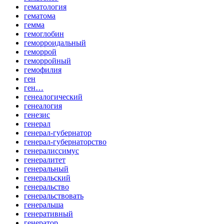
гематология
гематома
гемма
гемоглобин
геморроидальный
геморрой
геморройный
гемофилия
ген
ген…
генеалогический
генеалогия
генезис
генерал
генерал-губернатор
генерал-губернаторство
генералиссимус
генералитет
генеральный
генеральский
генеральство
генеральствовать
генеральша
генеративный
генератор