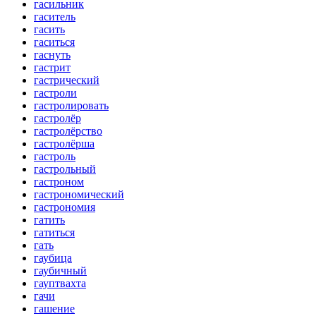
гасильник
гаситель
гасить
гаситься
гаснуть
гастрит
гастрический
гастроли
гастролировать
гастролёр
гастролёрство
гастролёрша
гастроль
гастрольный
гастроном
гастрономический
гастрономия
гатить
гатиться
гать
гаубица
гаубичный
гауптвахта
гачи
гашение