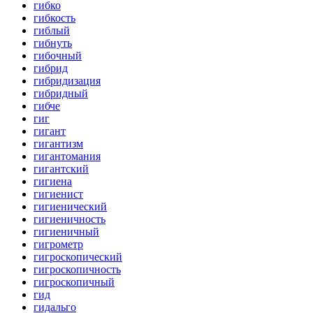
гибко
гибкость
гиблый
гибнуть
гибочный
гибрид
гибридизация
гибридный
гибче
гиг
гигант
гигантизм
гигантомания
гигантский
гигиена
гигиенист
гигиенический
гигиеничность
гигиеничный
гигрометр
гигроскопический
гигроскопичность
гигроскопичный
гид
гидальго