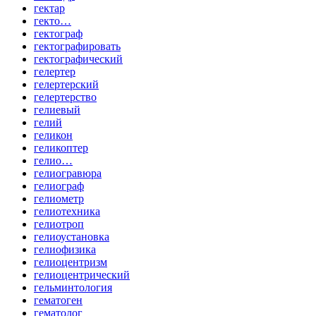
гектар
гекто…
гектограф
гектографировать
гектографический
гелертер
гелертерский
гелертерство
гелиевый
гелий
геликон
геликоптер
гелио…
гелиогравюра
гелиограф
гелиометр
гелиотехника
гелиотроп
гелиоустановка
гелиофизика
гелиоцентризм
гелиоцентрический
гельминтология
гематоген
гематолог