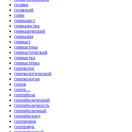
гиляки
гиляцкий
гимн
гимназист
гимназистка
гимназический
гимназия
гимнаст
гимнастика
гимнастический
гимнастка
гимнастёрка
гинеколог
гинекологический
гинекология
гинея
гипер…
гипербола
гиперболический
гиперболичность
гиперболичный
гиперболоид
гиперемия
гиперзвук
гиперзвуковой