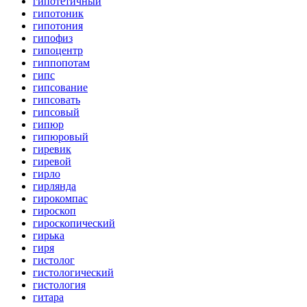
гипотетичный
гипотоник
гипотония
гипофиз
гипоцентр
гиппопотам
гипс
гипсование
гипсовать
гипсовый
гипюр
гипюровый
гиревик
гиревой
гирло
гирлянда
гирокомпас
гироскоп
гироскопический
гирька
гиря
гистолог
гистологический
гистология
гитара