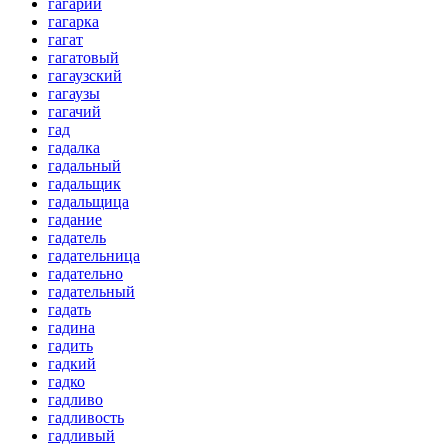
гагарий
гагарка
гагат
гагатовый
гагаузский
гагаузы
гагачий
гад
гадалка
гадальный
гадальщик
гадальщица
гадание
гадатель
гадательница
гадательно
гадательный
гадать
гадина
гадить
гадкий
гадко
гадливо
гадливость
гадливый