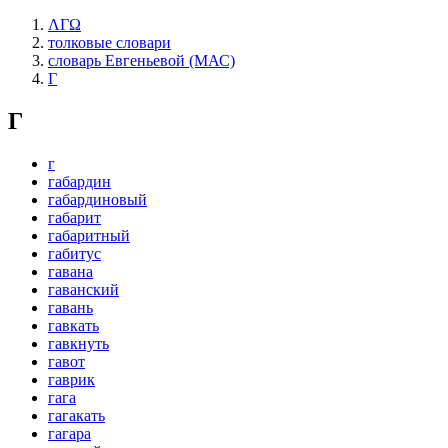
ΛΓΩ
толковые словари
словарь Евгеньевой (МАС)
Г
Г
г
габардин
габардиновый
габарит
габаритный
габитус
гавана
гаванский
гавань
гавкать
гавкнуть
гавот
гаврик
гага
гагакать
гагара