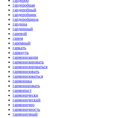
гардероб
гардеробная
гардеробный
гардеробщик
гардеробщица
гардина
гардинный
гаревой
гарем
гаремный
гаркать
гаркнуть
гармонизация
гармонизировать
гармонизироваться
гармонизовать
гармонизоваться
гармоника
гармонировать
гармонист
гармонически
гармонический
гармонично
гармоничность
гармоничный