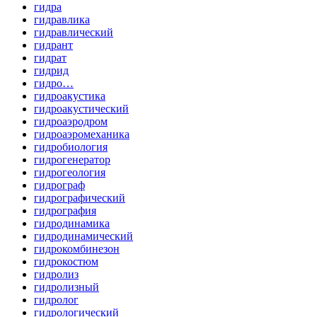
гидра
гидравлика
гидравлический
гидрант
гидрат
гидрид
гидро…
гидроакустика
гидроакустический
гидроаэродром
гидроаэромеханика
гидробиология
гидрогенератор
гидрогеология
гидрограф
гидрографический
гидрография
гидродинамика
гидродинамический
гидрокомбинезон
гидрокостюм
гидролиз
гидролизный
гидролог
гидрологический