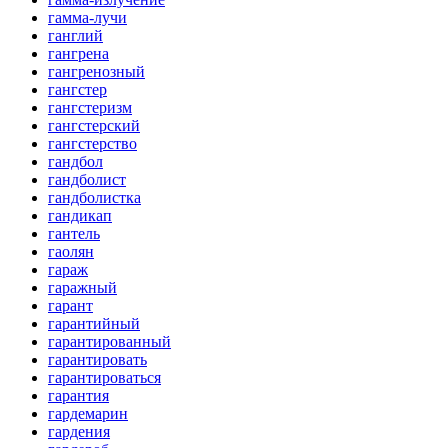
гамма-лучи
ганглий
гангрена
гангренозный
гангстер
гангстеризм
гангстерский
гангстерство
гандбол
гандболист
гандболистка
гандикап
гантель
гаолян
гараж
гаражный
гарант
гарантийный
гарантированный
гарантировать
гарантироваться
гарантия
гардемарин
гардения