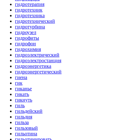
гидротерапия
гидротехник
гидротехника
гидротехнический
гидротурбина
гидроузел
гидрофиты
гидрофон
гидрохимия
гидроэлектрический
гидроэлектростанция
гидроэнергетика
гидроэнергетический
гиена
гик
гиканье
гикать
гикнуть
гиль
гильдейский
гильдия
гильза
гильзовый
гильотина
гильотинировать