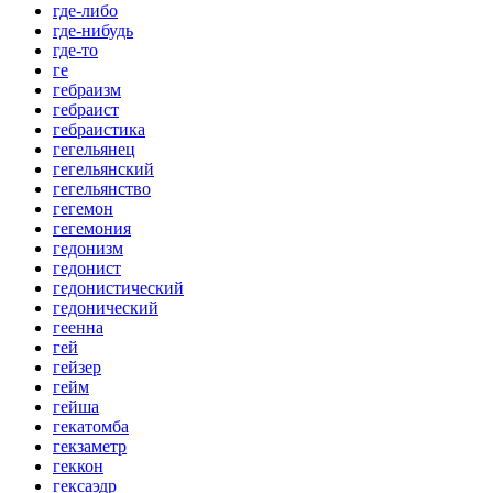
где-либо
где-нибудь
где-то
ге
гебраизм
гебраист
гебраистика
гегельянец
гегельянский
гегельянство
гегемон
гегемония
гедонизм
гедонист
гедонистический
гедонический
геенна
гей
гейзер
гейм
гейша
гекатомба
гекзаметр
геккон
гексаэдр