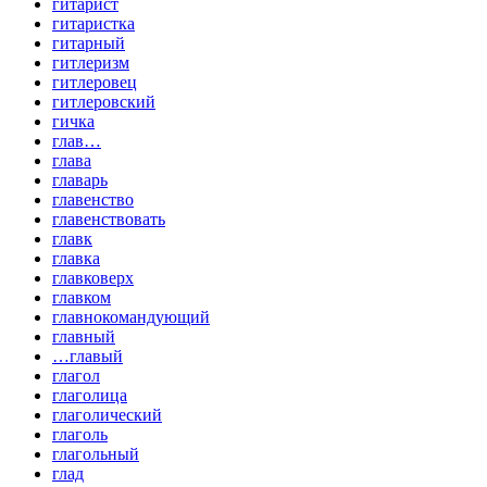
гитарист
гитаристка
гитарный
гитлеризм
гитлеровец
гитлеровский
гичка
глав…
глава
главарь
главенство
главенствовать
главк
главка
главковерх
главком
главнокомандующий
главный
…главый
глагол
глаголица
глаголический
глаголь
глагольный
глад