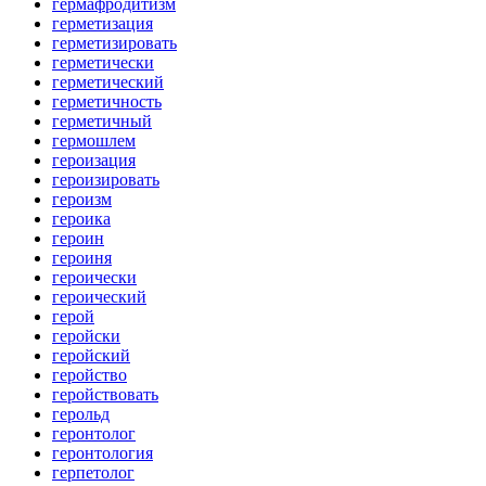
гермафродитизм
герметизация
герметизировать
герметически
герметический
герметичность
герметичный
гермошлем
героизация
героизировать
героизм
героика
героин
героиня
героически
героический
герой
геройски
геройский
геройство
геройствовать
герольд
геронтолог
геронтология
герпетолог