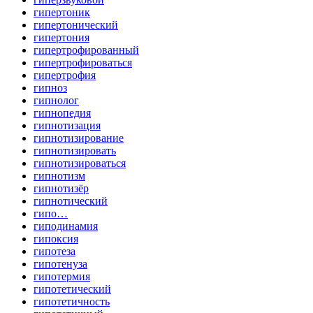
гипертоник
гипертонический
гипертония
гипертрофированный
гипертрофироваться
гипертрофия
гипноз
гипнолог
гипнопедия
гипнотизация
гипнотизирование
гипнотизировать
гипнотизироваться
гипнотизм
гипнотизёр
гипнотический
гипо…
гиподинамия
гипоксия
гипотеза
гипотенуза
гипотермия
гипотетический
гипотетичность