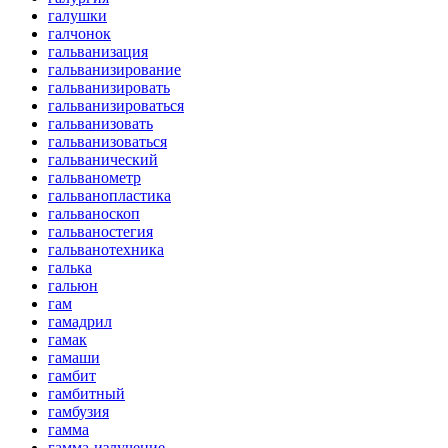
галушки
галчонок
гальванизация
гальванизирование
гальванизировать
гальванизироваться
гальванизовать
гальванизоваться
гальванический
гальванометр
гальванопластика
гальваноскоп
гальваностегия
гальванотехника
галька
гальюн
гам
гамадрил
гамак
гамаши
гамбит
гамбитный
гамбузия
гамма
гамма-излучение