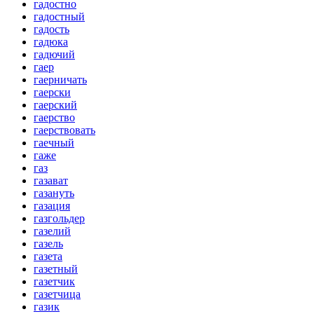
гадостно
гадостный
гадость
гадюка
гадючий
гаер
гаерничать
гаерски
гаерский
гаерство
гаерствовать
гаечный
гаже
газ
газават
газануть
газация
газгольдер
газелий
газель
газета
газетный
газетчик
газетчица
газик