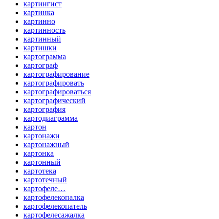
картингист
картинка
картинно
картинность
картинный
картишки
картограмма
картограф
картографирование
картографировать
картографироваться
картографический
картография
картодиаграмма
картон
картонажи
картонажный
картонка
картонный
картотека
картотечный
картофеле…
картофелекопалка
картофелекопатель
картофелесажалка