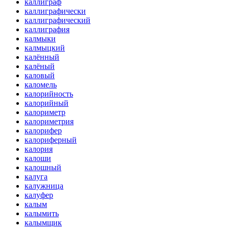
каллиграф
каллиграфически
каллиграфический
каллиграфия
калмыки
калмыцкий
калённый
калёный
каловый
каломель
калорийность
калорийный
калориметр
калориметрия
калорифер
калориферный
калория
калоши
калошный
калуга
калужница
калуфер
калым
калымить
калымщик