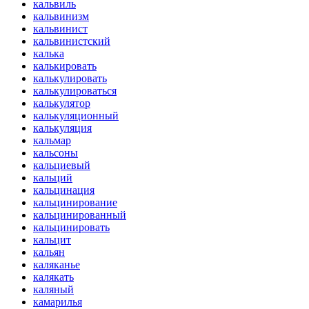
кальвиль
кальвинизм
кальвинист
кальвинистский
калька
калькировать
калькулировать
калькулироваться
калькулятор
калькуляционный
калькуляция
кальмар
кальсоны
кальциевый
кальций
кальцинация
кальцинирование
кальцинированный
кальцинировать
кальцит
кальян
каляканье
калякать
каляный
камарилья