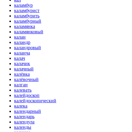
каламбур
каламбурист
каламбурить
каламбурный
каламянка
каламянковый
калан
каландр
каландровый
каланча
калач
калачик
калачный
калёвка
калёвочный
калган
калевать
калейдоскоп
калейдоскопический
калека
календарный
календарь
календула
календы