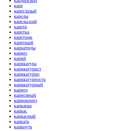
кардиоскоп
каре
кареглазый
карелы
карельский
карета
каретка
каретник
каретный
кариатиды
кариес
карий
карикатура
карикатурист
карикатурно
карикатурность
карикатурный
кариоз
кариозный
кариокинез
карканье
каркас
каркасный
каркать
каркнуть