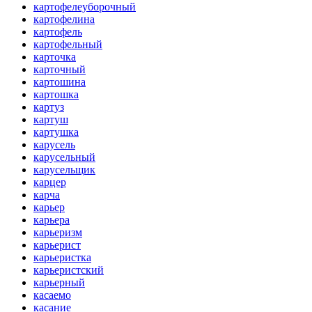
картофелеуборочный
картофелина
картофель
картофельный
карточка
карточный
картошина
картошка
картуз
картуш
картушка
карусель
карусельный
карусельщик
карцер
карча
карьер
карьера
карьеризм
карьерист
карьеристка
карьеристский
карьерный
касаемо
касание