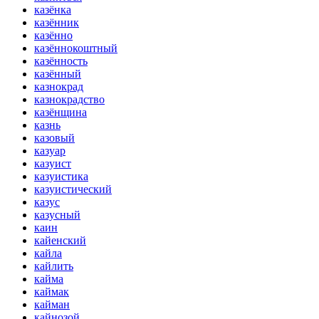
казёнка
казённик
казённо
казённокоштный
казённость
казённый
казнокрад
казнокрадство
казёнщина
казнь
казовый
казуар
казуист
казуистика
казуистический
казус
казусный
каин
кайенский
кайла
кайлить
кайма
каймак
кайман
кайнозой