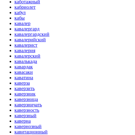
каботажный
кабриолет
кабул
кабы
кавалер
кавалергард
кавалергардский
кавалерийский
кавалерист
кавалерия
кавалерский
кавалькада
кавардак
кавасаки
каватина
каверза
каверзить
каверзник
каверзница
каверзничать
каверзность
каверзный
каверна
кавернозный
кавитационный