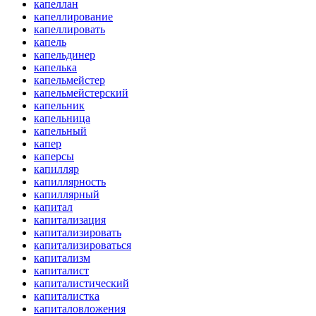
капеллан
капеллирование
капеллировать
капель
капельдинер
капелька
капельмейстер
капельмейстерский
капельник
капельница
капельный
капер
каперсы
капилляр
капиллярность
капиллярный
капитал
капитализация
капитализировать
капитализироваться
капитализм
капиталист
капиталистический
капиталистка
капиталовложения