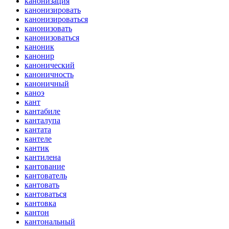
канонизация
канонизировать
канонизироваться
канонизовать
канонизоваться
каноник
канонир
канонический
каноничность
каноничный
каноэ
кант
кантабиле
канталупа
кантата
кантеле
кантик
кантилена
кантование
кантователь
кантовать
кантоваться
кантовка
кантон
кантональный