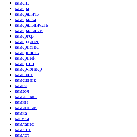
камень
камера
камералить
камералка
камеральничать
камеральный
камергер
камердинер
камеристка
камерность
камерный
камертон
камер-юнкер
камешек
камешник
камея
камзол
камилавка
камин
каминный
камка
каёмка
камланье
камлать
камлот