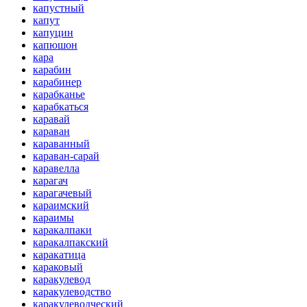
капустный
капут
капуцин
капюшон
кара
карабин
карабинер
карабканье
карабкаться
каравай
караван
караванный
караван-сарай
каравелла
карагач
карагачевый
караимский
караимы
каракалпаки
каракалпакский
каракатица
караковый
каракулевод
каракулеводство
каракулеводческий